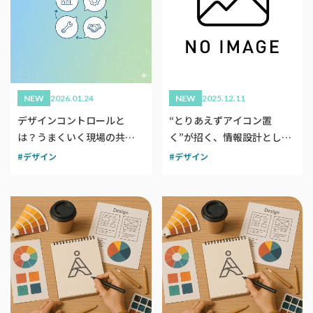
NEW
2026.01.24
NEW
2025.12.11
デザインコントロールと
“とりあえずアイコン置
は？うまくいく現場の共通
く”が招く、情報設計として
点は？
のアイコン
デザイン
デザイン