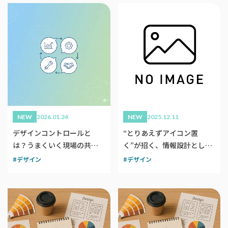
NEW
2026.01.24
NEW
2025.12.11
デザインコントロールと
“とりあえずアイコン置
は？うまくいく現場の共通
く”が招く、情報設計として
点は？
のアイコン
デザイン
デザイン