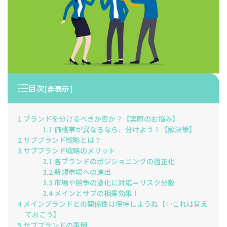
目次
[
非表示
]
1
ブランドを分けるべきか否か？【実際のお悩み】
1.1
価格帯が異なるなら、分けよう！【解決策】
2
サブブランド戦略とは？
3
サブブランド戦略のメリット
3.1
各ブランドのポジショニングの適正化
3.2
新規市場への進出
3.3
市場や競争の激化に対応＝リスク分散
3.4
メインとサブの相乗効果！
4
メインブランドとの関係性は保持しようね【⇦これは覚え
ておこう】
5
サブブランドの事例