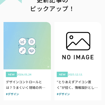
ピックアップ！
NEW
2026.01.24
NEW
2025.12.11
デザインコントロールと
“とりあえずアイコン置
は？うまくいく現場の共通
く”が招く、情報設計として
点は？
のアイコン
デザイン
デザイン