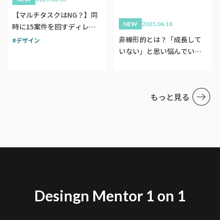
【マルチタスクはNG？】同
NEW
2025.06.18
時に15案件を回すディレク
ション術・仕事術を紹介
非線形的とは？「成長して
デザイン
いない」と思い悩んでいる
デザイナーへ【デザインに
おける非線形的成長】
もっと見る
Desingn Mentor 1 on 1